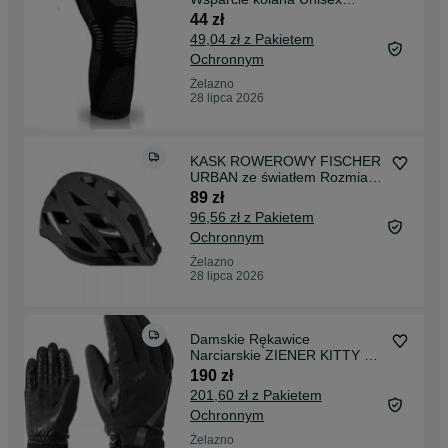
opaska uciskowa kolano S
44 zł
49,04 zł z Pakietem
Ochronnym
Żelazno
28 lipca 2026
KASK ROWEROWY FISCHER
URBAN ze światłem Rozmiar
S/M 52-59 cm
89 zł
96,56 zł z Pakietem
Ochronnym
Żelazno
28 lipca 2026
Damskie Rękawice
Narciarskie ZIENER KITTY AS
Rozmiar 7.5
190 zł
201,60 zł z Pakietem
Ochronnym
Żelazno