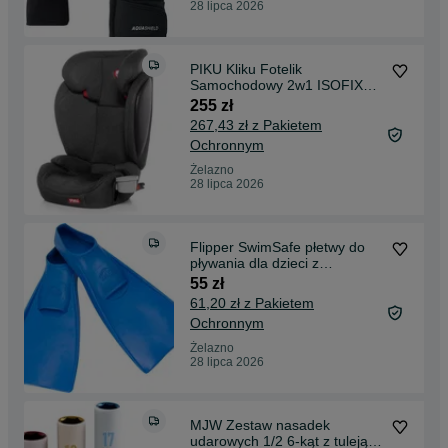
28 lipca 2026
PIKU Kliku Fotelik
Samochodowy 2w1 ISOFIX
15-36 kg
255 zł
267,43 zł z Pakietem
Ochronnym
Żelazno
28 lipca 2026
Flipper SwimSafe płetwy do
pływania dla dzieci z
naturalnego kauczuku
55 zł
Rozmiar 38-39
61,20 zł z Pakietem
Ochronnym
Żelazno
28 lipca 2026
MJW Zestaw nasadek
udarowych 1/2 6-kąt z tuleją