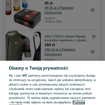
zabezpieczającą długie
45 zł
49,35 zł z Pakietem
Ochronnym
Żelazno
28 lipca 2026
UGLY FROG zestaw Męska
koszulka rowerowa + spodenki
z wkładką Rozm. XL
160 zł
169,10 zł z Pakietem
Ochronnym
Żelazno
28 lipca 2026
Dbamy o Twoją prywatność
XL / 42
Wielokolorowy
Pozostałe
Poliester
My i nasi
447
partnerzy przechowujemy lub uzyskujemy dostęp
do informacji na urządzeniu, takich jak unikalne identyfikatory w
plikach cookie w celu przetwarzania danych osobowych.
Simon Rack Pokrowiec
Użytkownik może zaakceptować wybory lub zarządzać nimi,
ochronny z zamkiem na regał
klikając poniżej lub w dowolnym momencie na stronie polityki
180x100x50 cm
65 zł
prywatności. Te wybory będą sygnalizowane naszym partnerom
71,59 zł z Pakietem
i nie będą miały wpływu na dane przeglądania.
Polityka
Ochronnym