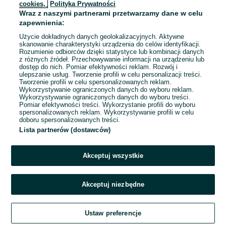
cookies,
Polityka Prywatności
Żelazno
Wraz z naszymi partnerami przetwarzamy dane w celu
28 lipca 2026
zapewnienia:
Użycie dokładnych danych geolokalizacyjnych. Aktywne
skanowanie charakterystyki urządzenia do celów identyfikacji.
Rozumienie odbiorców dzięki statystyce lub kombinacji danych
1
...
26
...
79
z różnych źródeł. Przechowywanie informacji na urządzeniu lub
dostęp do nich. Pomiar efektywności reklam. Rozwój i
ulepszanie usług. Tworzenie profili w celu personalizacji treści.
Tworzenie profili w celu spersonalizowanych reklam.
Wykorzystywanie ograniczonych danych do wyboru reklam.
Wykorzystywanie ograniczonych danych do wyboru treści.
Pomiar efektywności treści. Wykorzystanie profili do wyboru
spersonalizowanych reklam. Wykorzystywanie profili w celu
doboru spersonalizowanych treści.
Lista partnerów (dostawców)
Akceptuj wszystkie
Akceptuj niezbędne
Zadzwoń / SMS
Ustaw preferencje
Szukaj
Obserwujesz
Dodaj
Czat
Konto