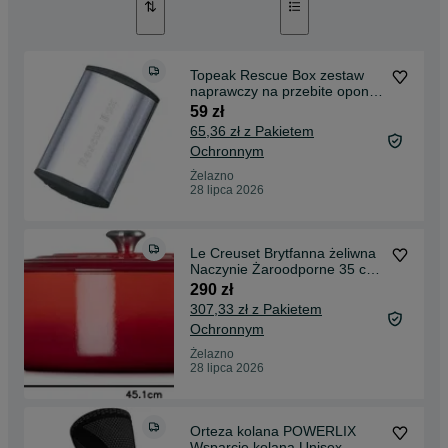
Topeak Rescue Box zestaw
naprawczy na przebite opony
2 ogniwa łańcucha
59 zł
65,36 zł z Pakietem
Ochronnym
Żelazno
28 lipca 2026
Le Creuset Brytfanna żeliwna
Naczynie Żaroodporne 35 cm
8,9 L USZKODZO
290 zł
307,33 zł z Pakietem
Ochronnym
Żelazno
28 lipca 2026
Orteza kolana POWERLIX
Wsparcie kolana Unisex